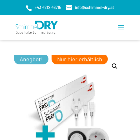
+43 4212 46715
info@schimmel-dry.at
0
Anegbot!
Nur hier erhältlich