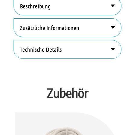
e
Beschreibung
r
n
a
Zusätzliche Informationen
t
i
Technische Details
v
e
:
Zubehör