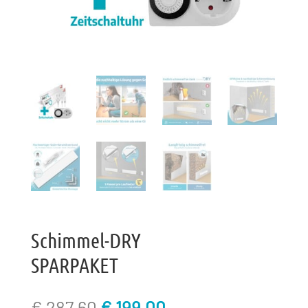
Schimmel-DRY
SPARPAKET
Original
Current
€
287,60
€
199,00