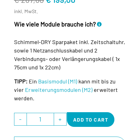
price
price
inkl. MwSt.
was:
is:
€ 287,60.
€ 199,00.
Wie viele Module brauche ich?
Schimmel-DRY Sparpaket inkl. Zeitschaltuhr,
sowie 1 Netzanschlusskabel und 2
Verbindungs- oder Verlängerungskabel ( 1x
75cm und 1x 22cm)
TIPP:
Ein
Basismodul (M1)
kann mit bis zu
vier
Erweiterungsmodulen (M2)
erweitert
werden.
A
-
+
ADD TO CART
Quantity
l
t