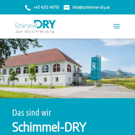
+43 4212 46715
info@schimmel-dry.at
0
Das sind wir
Schimmel-DRY